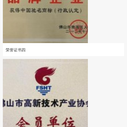
荣誉证书四